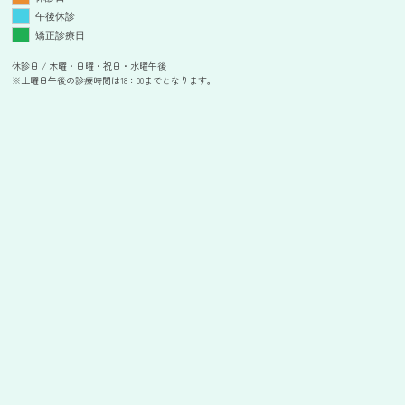
午後休診
矯正診療日
休診日 / 木曜・日曜・祝日・水曜午後
※土曜日午後の診療時間は18：00までとなります。