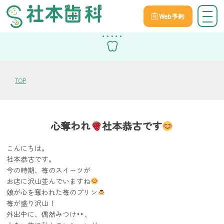
Web予約
スタッフブログ
TOP
心奪われ
社本恭古です
こんにちは。
社本恭古です。
今の時期、苺のスイーツが
お店に沢山並んでいますね
娘が心を奪われた苺のプリン
苺が盛り沢山！
外出中に、偶然みつけ
、