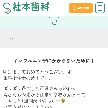
Web予約
スタッフブログ
TOP
インフルエンザにかからないために！
明けましておめでとうございます！
歯科衛生士の藪下です。
ダラダラ過ごした正月休みも終わり、
皆さんも今週から仕事や学校が始まって、
「やっと
1
週間乗り切ったー
！」
と言う感じでしょうか？