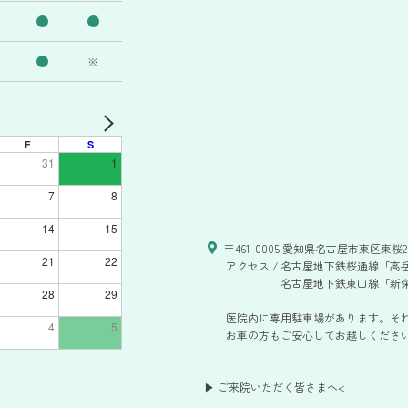
※
F
S
31
1
7
8
14
15
〒461-0005 愛知県名古屋市東区東桜2-
21
22
アクセス /
名古屋地下鉄桜通線「高岳
名古屋地下鉄東山線「新栄
28
29
医院内に専用駐車場があります。そ
4
5
お車の方もご安心してお越しください。
▶ ご来院いただく皆さまへ
<