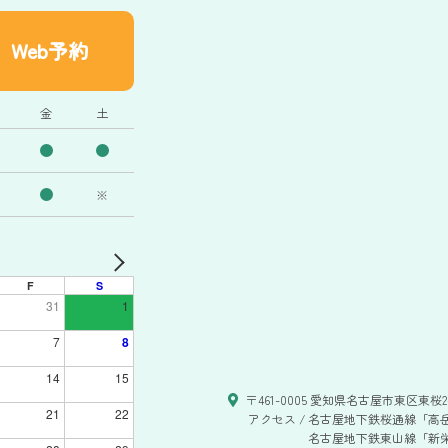
Web予約
金
土
※
F
S
31
1
7
8
14
15
〒461-0005 愛知県名古屋市東区東桜2-
21
22
アクセス /
名古屋地下鉄桜通線「高岳
名古屋地下鉄東山線「新栄